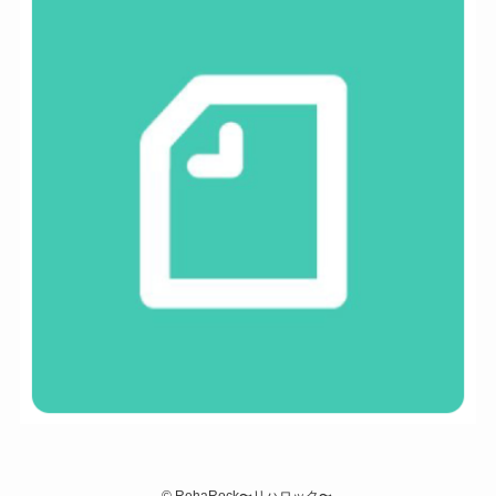
©
RehaRock〜リハロック〜.