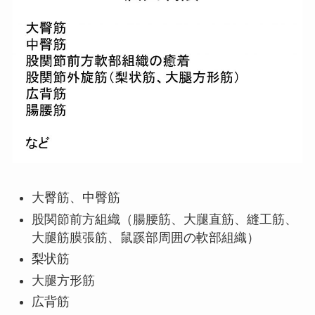
大臀筋、中臀筋
股関節前方組織（腸腰筋、大腿直筋、縫工筋、
大腿筋膜張筋、鼠蹊部周囲の軟部組織）
梨状筋
大腿方形筋
広背筋