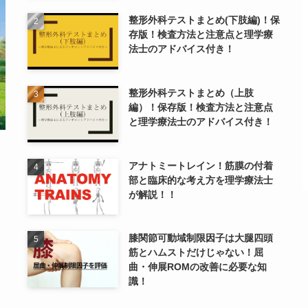
整形外科テストまとめ(下肢編)！保
存版！検査方法と注意点と理学療
法士のアドバイス付き！
整形外科テストまとめ（上肢
編）！保存版！検査方法と注意点
と理学療法士のアドバイス付き！
アナトミートレイン！筋膜の付着
部と臨床的な考え方を理学療法士
が解説！！
膝関節可動域制限因子は大腿四頭
筋とハムストだけじゃない！屈
曲・伸展ROMの改善に必要な知
識！