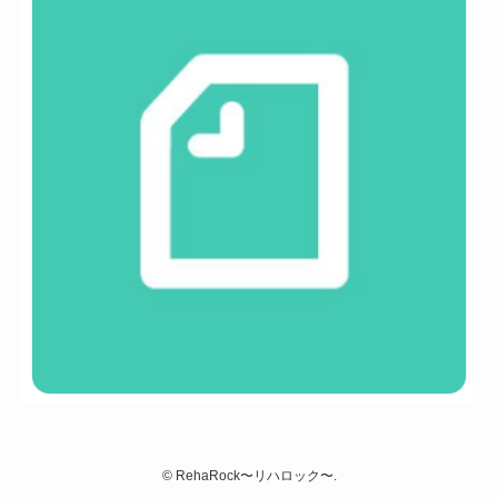
©
RehaRock〜リハロック〜.