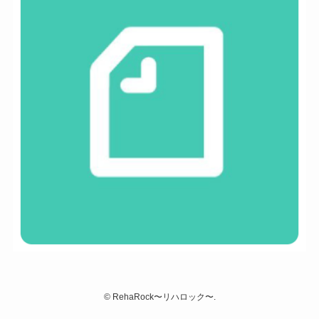
©
RehaRock〜リハロック〜.