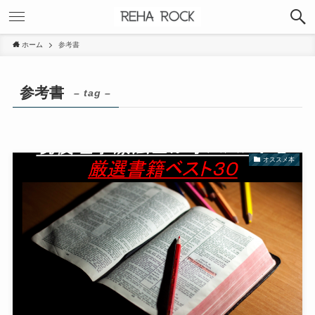
ホーム
参考書
参考書
– tag –
オススメ本