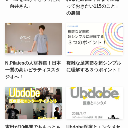
「向井さん」
っておきたい115のこと」
の裏側
N.Pilatesの人材募集！日本
複雑な足関節を超シンプル
一質の高いピラティススタ
に理解する３つポイント！
ジオへ！
吉田が10年間でももっとも
Ubdobe医療とエンタメセ