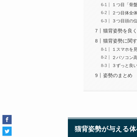
１つ目「骨
２つ目体全
３つ目頭の
猫背姿勢を良
猫背姿勢に関
１スマホを
２パソコン
３ずっと良
姿勢のまとめ
猫背姿勢が与える体