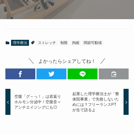
理学療法
ストレッチ
制限
拘縮
関節可動域
よかったらシェアしてね！
起業した理学療法士が「整
空腹「グ～っ！」は若返り
体院事業」で失敗しないた
ホルモン分泌中！空腹音＝
めには？フリーランスPT
アンチエイジングにも◎
が生で語るよ