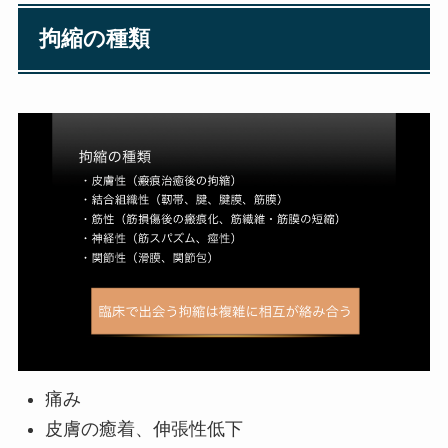
拘縮の種類
痛み
皮膚の癒着、伸張性低下