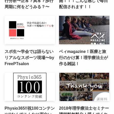
行分析〜正常？異常？歩行
開！！！こんな感じで毎日
周期に何をどうみる？〜
配信されます！！
スポ生〜学会では語らない
ベィmagazine！医療と旅
リアルなスポーツ現場〜by
行のかけ算！理学療法士が
FreePTsalon
作る雑誌！
Physio365!!祝100コンテン
2018年理学療法士セミナー